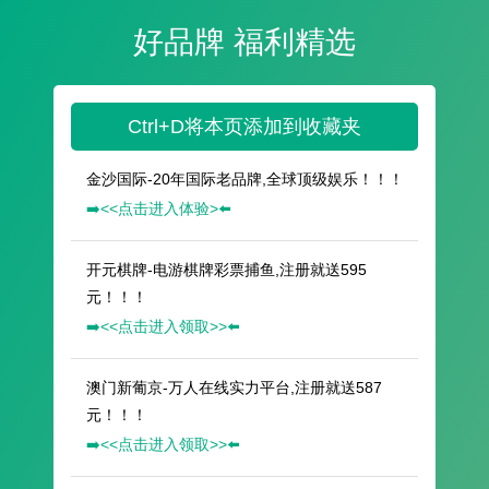
好品牌 福利精选
Ctrl+D将本页添加到收藏夹
金沙国际-20年国际老品牌,全球顶级娱乐！！！
➡️<<点击进入体验>⬅️
开元棋牌-电游棋牌彩票捕鱼,注册就送595
元！！！
➡️<<点击进入领取>>⬅️
澳门新葡京-万人在线实力平台,注册就送587
元！！！
➡️<<点击进入领取>>⬅️